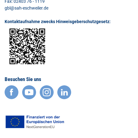
Fax: 02403 76 - 1119
gbl@sah-eschweiler.de
Kontaktaufnahme zwecks Hinweisgeberschutzgesetz:
Besuchen Sie uns
facebook
YouTube
Instagram
LinkedIn