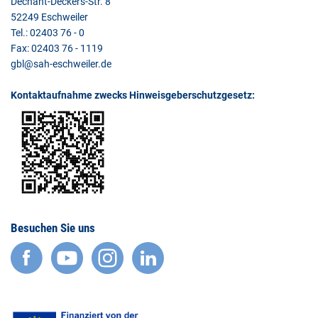
Dechant-Deckers-Str. 8
52249 Eschweiler
Tel.: 02403 76 - 0
Fax: 02403 76 - 1119
gbl@sah-eschweiler.de
Kontaktaufnahme zwecks Hinweisgeberschutzgesetz:
Besuchen Sie uns
facebook
YouTube
Instagram
LinkedIn