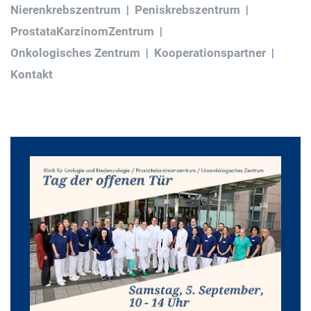
Nierenkrebszentrum
Peniskrebszentrum
ProstataKarzinomZentrum
Onkologisches Zentrum
Kooperationspartner
Kontakt