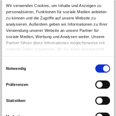
Wir verwenden Cookies, um Inhalte und Anzeigen zu
personalisieren, Funktionen für soziale Medien anbieten
Uroonkologisches Zentrum
zu können und die Zugriffe auf unsere Website zu
analysieren. Außerdem geben wir Informationen zu Ihrer
Verwendung unserer Website an unsere Partner für
soziale Medien, Werbung und Analysen weiter. Unsere
Unser Team
Partner führen diese Informationen möglicherweise mit
weiteren Daten zusammen, die Sie ihnen bereitgestellt
haben oder die sie im Rahmen Ihrer Nutzung der Dienste
KENNENLERNEN
gesammelt haben.
Einwilligungsauswahl
Notwendig
Präferenzen
Statistiken