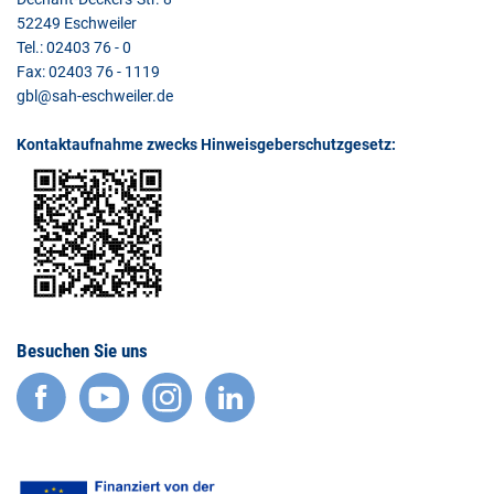
52249 Eschweiler
Tel.: 02403 76 - 0
Fax: 02403 76 - 1119
gbl@sah-eschweiler.de
Kontaktaufnahme zwecks Hinweisgeberschutzgesetz:
Besuchen Sie uns
facebook
YouTube
Instagram
LinkedIn