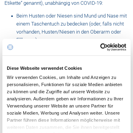
Etikette“ genannt), unabhängig von COVID-19:
Beim Husten oder Niesen sind Mund und Nase mit
einem Taschentuch zu bedecken (oder, falls nicht
vorhanden, Husten/Niesen in den Oberarm oder
Ellbogen).
Das Taschentuch ist nach Gebrauch im
nächstgelegenen Abfalleimer zu entsorgen.
Gründliche Händedesinfektion nach Kontakt mit
Diese Webseite verwendet Cookies
Atemwegssekreten und kontaminierten
Wir verwenden Cookies, um Inhalte und Anzeigen zu
Gegenständen/Materialien.
personalisieren, Funktionen für soziale Medien anbieten
zu können und die Zugriffe auf unsere Website zu
analysieren. Außerdem geben wir Informationen zu Ihrer
Verwendung unserer Website an unsere Partner für
soziale Medien, Werbung und Analysen weiter. Unsere
HYGIENE GEHT UNS ALLE AN - MACHEN SIE MIT!
Partner führen diese Informationen möglicherweise mit
weiteren Daten zusammen, die Sie ihnen bereitgestellt