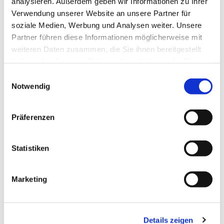
analysieren. Außerdem geben wir Informationen zu Ihrer
Pflegekräfte
Verwendung unserer Website an unsere Partner für
soziale Medien, Werbung und Analysen weiter. Unsere
Partner führen diese Informationen möglicherweise mit
weiteren Daten zusammen, die Sie ihnen bereitgestellt
haben oder die sie im Rahmen Ihrer Nutzung der Dienste
gesammelt haben.
Einwilligungsauswahl
Notwendig
Karriere im Überblick
Präferenzen
Karriere starten im SAH
Statistiken
Ausbildung
Fortbildungen
Marketing
Pflege im SAH
Details zeigen