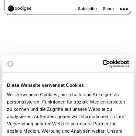
Euregio-Brust-Zentrum
im St.-Antonius-Hospital
Diese Webseite verwendet Cookies
Interdisziplinäres Leitungsteam
Wir verwenden Cookies, um Inhalte und Anzeigen zu
Dr. med. Anastasia Fleuster
personalisieren, Funktionen für soziale Medien anbieten
zu können und die Zugriffe auf unsere Website zu
Sektionsleitung
analysieren. Außerdem geben wir Informationen zu Ihrer
Dr. med. Telja Pursche
Verwendung unserer Website an unsere Partner für
soziale Medien, Werbung und Analysen weiter. Unsere
Stv. Sektionsleitung