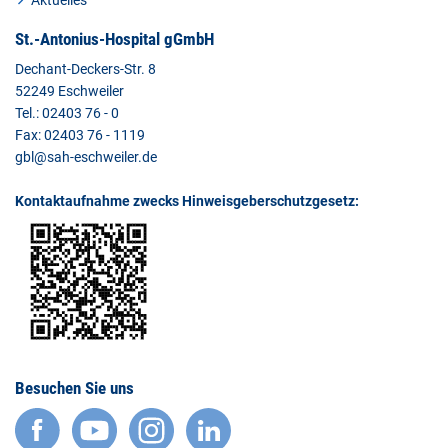
Aktuelles
St.-Antonius-Hospital gGmbH
Dechant-Deckers-Str. 8
52249 Eschweiler
Tel.: 02403 76 - 0
Fax: 02403 76 - 1119
gbl@sah-eschweiler.de
Kontaktaufnahme zwecks Hinweisgeberschutzgesetz:
Besuchen Sie uns
facebook
YouTube
Instagram
LinkedIn