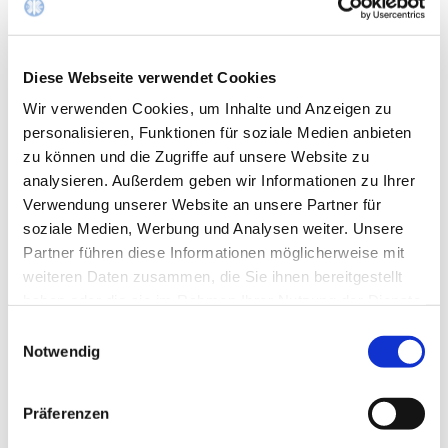
Online-Terminbuchung rund um die Uhr.
Möglichkeit, Termine flexibel zu verschieben oder
abzusagen.
Diese Webseite verwendet Cookies
Automatische Erinnerungen per E-Mail.
Wir verwenden Cookies, um Inhalte und Anzeigen zu
personalisieren, Funktionen für soziale Medien anbieten
Die Terminbuchung ist entweder am PC oder am
zu können und die Zugriffe auf unsere Website zu
Smartphone als Web-Aufruf möglich.
analysieren. Außerdem geben wir Informationen zu Ihrer
Verwendung unserer Website an unsere Partner für
Hier geht es zum
PATIENTENPORTAL
soziale Medien, Werbung und Analysen weiter. Unsere
Partner führen diese Informationen möglicherweise mit
weiteren Daten zusammen, die Sie ihnen bereitgestellt
haben oder die sie im Rahmen Ihrer Nutzung der Dienste
gesammelt haben.
ZURÜCK
Einwilligungsauswahl
Notwendig
Präferenzen
0