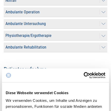
Notfall
Ambulante Operation
Ambulante Untersuchung
Physiotherapie/Ergotherapie
Ambulante Rehabilitation
Patientenaufnahme
St.-Antonius-Hospital gGmbH
Dechant Deckers Str. 8
Diese Webseite verwendet Cookies
52249 Eschweiler
Wir verwenden Cookies, um Inhalte und Anzeigen zu
personalisieren, Funktionen für soziale Medien anbieten