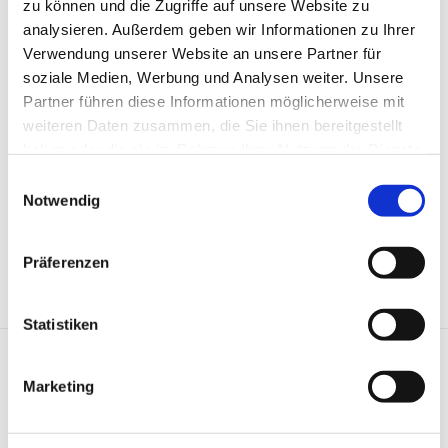
zu können und die Zugriffe auf unsere Website zu
analysieren. Außerdem geben wir Informationen zu Ihrer
Abrechnung: 02403 76 - 1110
Verwendung unserer Website an unsere Partner für
Patientenaufnahme: 02403 76 - 2000
soziale Medien, Werbung und Analysen weiter. Unsere
Partner führen diese Informationen möglicherweise mit
Mail schreiben
weiteren Daten zusammen, die Sie ihnen bereitgestellt
haben oder die sie im Rahmen Ihrer Nutzung der Dienste
gesammelt haben.
Einwilligungsauswahl
Notwendig
Präferenzen
Statistiken
Marketing
Kliniken & Experten