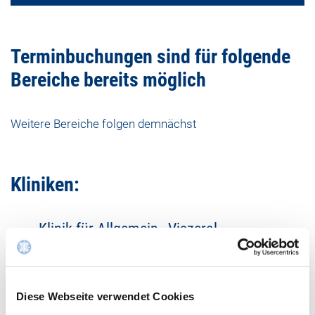
Terminbuchungen sind für folgende
Bereiche bereits möglich
Weitere Bereiche folgen demnächst
Kliniken:
Klinik für Allgemein-, Viszeral-,
Minimalinvasive Chirurgie, Proktologie,
Adipositaschirurgie
Klinik für Frauenheilkunde
Diese Webseite verwendet Cookies