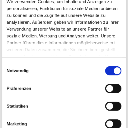
Wir verwenden Cookies, um Inhalte und Anzeigen zu
Klinik für Gastroenterologie
personalisieren, Funktionen für soziale Medien anbieten
zu können und die Zugriffe auf unsere Website zu
Klinik für Gefäßchirurgie und
analysieren. Außerdem geben wir Informationen zu Ihrer
Endovaskuläre Chirurgie
Verwendung unserer Website an unsere Partner für
soziale Medien, Werbung und Analysen weiter. Unsere
Klinik für Plastische und Ästhetische
Partner führen diese Informationen möglicherweise mit
Chirurgie - Handchirurgie -
weiteren Daten zusammen, die Sie ihnen bereitgestellt
Wiederherstellungschirurgie
haben oder die sie im Rahmen Ihrer Nutzung der Dienste
gesammelt haben.
Einwilligungsauswahl
Klinik für Urologie und Kinderurologie
Notwendig
Präferenzen
Zentren:
Statistiken
Adipositaszentrum
Marketing