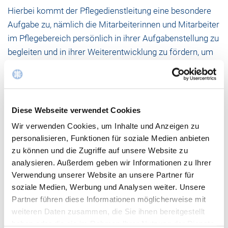
Hierbei kommt der Pflegedienstleitung eine besondere
Aufgabe zu, nämlich die Mitarbeiterinnen und Mitarbeiter
im Pflegebereich persönlich in ihrer Aufgabenstellung zu
begleiten und in ihrer Weiterentwicklung zu fördern, um
damit einen hohen Pflegestandard auf allen Stationen
unseres Hospitals sicherzustellen.
Es ist dabei die Aufgabe der Geschäfts- und
Diese Webseite verwendet Cookies
Betriebsleitung, Rahmenbedingungen bzw.
Wir verwenden Cookies, um Inhalte und Anzeigen zu
Voraussetzungen zu schaffen, die uns Pflegenden
personalisieren, Funktionen für soziale Medien anbieten
ermöglichen, unserem Auftrag und uns selbst gerecht zu
zu können und die Zugriffe auf unsere Website zu
werden.
analysieren. Außerdem geben wir Informationen zu Ihrer
Verwendung unserer Website an unsere Partner für
Die Patientin/der Patient steht im Mittelpunkt unseres
soziale Medien, Werbung und Analysen weiter. Unsere
Handelns. Wir nehmen Anteil an der Ausnahmesituation
Partner führen diese Informationen möglicherweise mit
unserer Patienten und wahren ihre Würde.
weiteren Daten zusammen, die Sie ihnen bereitgestellt
haben oder die sie im Rahmen Ihrer Nutzung der Dienste
Bedingt durch den demographischen Wandel steht die