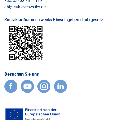
Fax: 02403 76 - 1119
gbl@sah-eschweiler.de
Kontaktaufnahme zwecks Hinweisgeberschutzgesetz:
Besuchen Sie uns
facebook
YouTube
Instagram
LinkedIn