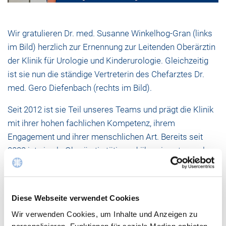
Wir gratulieren Dr. med. Susanne Winkelhog-Gran (links
im Bild) herzlich zur Ernennung zur Leitenden Oberärztin
der Klinik für Urologie und Kinderurologie. Gleichzeitig
ist sie nun die ständige Vertreterin des Chefarztes Dr.
med. Gero Diefenbach (rechts im Bild).
Seit 2012 ist sie Teil unseres Teams und prägt die Klinik
mit ihrer hohen fachlichen Kompetenz, ihrem
Engagement und ihrer menschlichen Art. Bereits seit
2022 ist sie als Oberärztin tätig und übernimmt nun als
Leitende Oberärztin noch mehr Verantwortung.
Wir wünschen ihr für diese neue Aufgabe viel Erfolg,
Diese Webseite verwendet Cookies
Freude und weiterhin alles Gute. Herzlichen
Glückwunsch zu diesem besonderen Karriereschritt!
Wir verwenden Cookies, um Inhalte und Anzeigen zu
personalisieren, Funktionen für soziale Medien anbieten