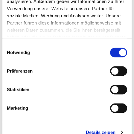
analysieren. Außerdem geben wir Informationen zu Ihrer
Verwendung unserer Website an unsere Partner für
soziale Medien, Werbung und Analysen weiter. Unsere
Partner führen diese Informationen möglicherweise mit
St.-Antonius-Hospital gemeinnützige GmbH
weiteren Daten zusammen, die Sie ihnen bereitgestellt
haben oder die sie im Rahmen Ihrer Nutzung der Dienste
Akademisches Lehrkrankenhaus der RWTH Aachen
gesammelt haben.
Einwilligungsauswahl
Dechant-Deckers-Str. 8
Notwendig
52249 Eschweiler
02403 76 - 0
Präferenzen
02403 76 -1119
Statistiken
Mail schreiben
Marketing
Datenschutz
Details zeigen