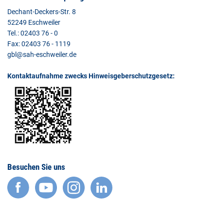
Dechant-Deckers-Str. 8
52249 Eschweiler
Tel.: 02403 76 - 0
Fax: 02403 76 - 1119
gbl@sah-eschweiler.de
Kontaktaufnahme zwecks Hinweisgeberschutzgesetz:
Besuchen Sie uns
facebook
YouTube
Instagram
LinkedIn