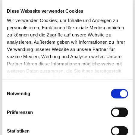
1. Oktober 2025 - 30. Juni 2026
Diese Webseite verwendet Cookies
Bewerbungen über unser Karriereportal:
Wir verwenden Cookies, um Inhalte und Anzeigen zu
personalisieren, Funktionen für soziale Medien anbieten
Verwaltung / Initiativbewerbung
zu können und die Zugriffe auf unsere Website zu
analysieren. Außerdem geben wir Informationen zu Ihrer
Verwendung unserer Website an unsere Partner für
soziale Medien, Werbung und Analysen weiter. Unsere
Bei Rückfragen steht Michael Dischinger (Leiter
Partner führen diese Informationen möglicherweise mit
SAH-Einkauf) gerne zur Verfügung:
weiteren Daten zusammen, die Sie ihnen bereitgestellt
haben oder die sie im Rahmen Ihrer Nutzung der Dienste
gesammelt haben.
Einwilligungsauswahl
Notwendig
Präferenzen
Statistiken