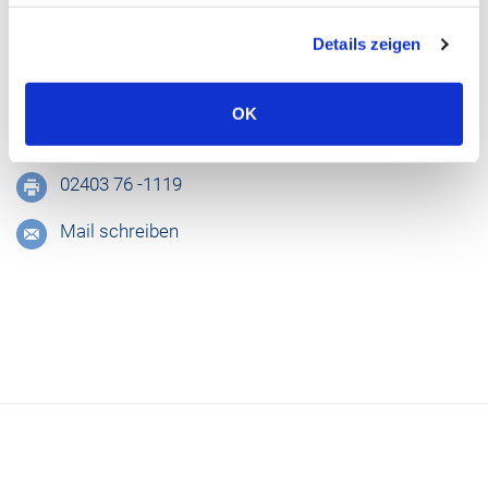
Akademisches Lehrkrankenhaus der RWTH Aachen
Details zeigen
Dechant-Deckers-Str. 8
52249 Eschweiler
OK
02403 76 - 0
02403 76 -1119
Mail schreiben