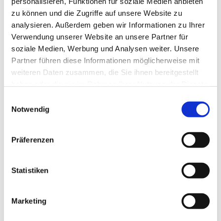
personalisieren, Funktionen für soziale Medien anbieten
2026
zu können und die Zugriffe auf unsere Website zu
analysieren. Außerdem geben wir Informationen zu Ihrer
Verwendung unserer Website an unsere Partner für
soziale Medien, Werbung und Analysen weiter. Unsere
Detailinformationen:
Partner führen diese Informationen möglicherweise mit
weiteren Daten zusammen, die Sie ihnen bereitgestellt
haben oder die sie im Rahmen Ihrer Nutzung der Dienste
gesammelt haben.
Einwilligungsauswahl
Notwendig
MEHR INFOS ZUR FLUTKATASTROPHE 14./15. JULI
Präferenzen
AUSZUG "SAH-HISTORIE" AUS DER SAH-JOURNAL SONDERAU
Statistiken
Marketing
St.-Antonius-Hospital gemeinnützige GmbH