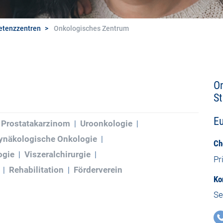
tenzzentren
Onkologisches Zentrum
O
St
E
Prostatakarzinom
Uroonkologie
ynäkologische Onkologie
Ch
ogie
Viszeralchirurgie
Pr
Rehabilitation
Förderverein
Ko
Se