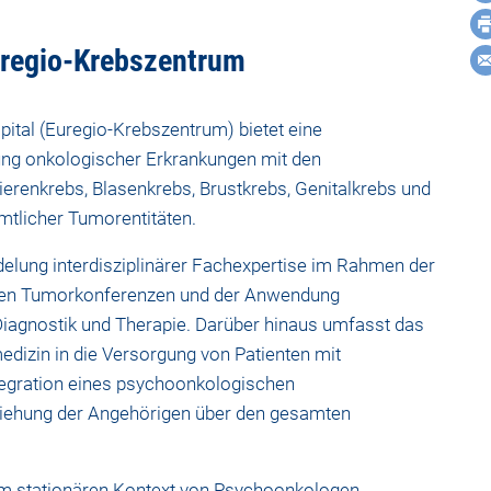
uregio-Krebszentrum
ital (Euregio-Krebszentrum) bietet eine
gung onkologischer Erkrankungen mit den
erenkrebs, Blasenkrebs, Brustkrebs, Genitalkrebs und
mtlicher Tumorentitäten.
lung interdisziplinärer Fachexpertise im Rahmen der
nären Tumorkonferenzen und der Anwendung
 Diagnostik und Therapie. Darüber hinaus umfasst das
edizin in die Versorgung von Patienten mit
tegration eines psychoonkologischen
iehung der Angehörigen über den gesamten
im stationären Kontext von Psychoonkologen,