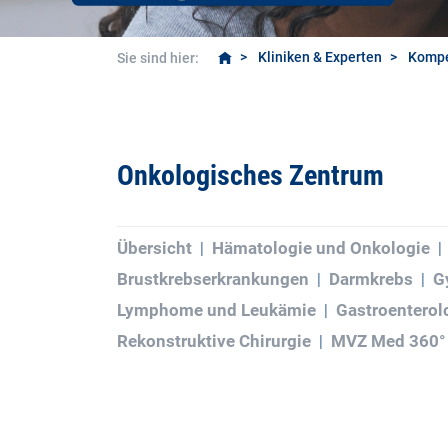
Kliniken & Experten
Kompe
Sie sind hier:
Onkologisches Zentrum
Übersicht
Hämatologie und Onkologie
Brustkrebserkrankungen
Darmkrebs
G
Lymphome und Leukämie
Gastroenterol
Rekonstruktive Chirurgie
MVZ Med 360°