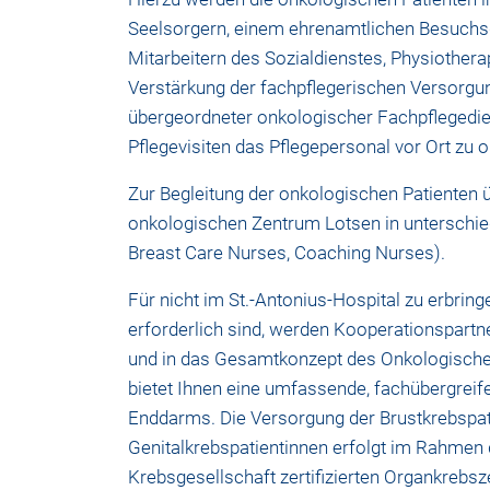
Seelsorgern, einem ehrenamtlichen Besuchsdie
Mitarbeitern des Sozialdienstes, Physiothera
Verstärkung der fachpflegerischen Versorgun
übergeordneter onkologischer Fachpflegedi
Pflegevisiten das Pflegepersonal vor Ort zu
Zur Begleitung der onkologischen Patiente
onkologischen Zentrum Lotsen in unterschie
Breast Care Nurses, Coaching Nurses).
Für nicht im St.-Antonius-Hospital zu erbrin
erforderlich sind, werden Kooperationspartne
und in das Gesamtkonzept des Onkologische
bietet Ihnen eine umfassende, fachübergrei
Enddarms. Die Versorgung der Brustkrebspati
Genitalkrebspatientinnen erfolgt im Rahmen d
Krebsgesellschaft zertifizierten Organkrebs