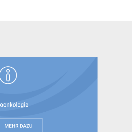
roonkologie
MEHR DAZU