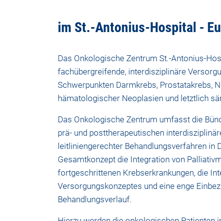
im St.-Antonius-Hospital - E
Das Onkologische Zentrum St.-Antonius-Hosp
fachübergreifende, interdisziplinäre Versor
Schwerpunkten Darmkrebs, Prostatakrebs, Ni
hämatologischer Neoplasien und letztlich sä
Das Onkologische Zentrum umfasst die Bünde
prä- und posttherapeutischen interdiszipli
leitliniengerechter Behandlungsverfahren in
Gesamtkonzept die Integration von Palliativm
fortgeschrittenen Krebserkrankungen, die In
Versorgungskonzeptes und eine enge Einbez
Behandlungsverlauf.
Hierzu werden die onkologischen Patienten 