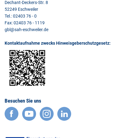
Dechant-Deckers-Str. 8
52249 Eschweiler
Tel.: 02403 76 - 0
Fax: 02403 76 - 1119
gbl@sah-eschweiler.de
Kontaktaufnahme zwecks Hinweisgeberschutzgesetz:
Besuchen Sie uns
facebook
YouTube
Instagram
LinkedIn