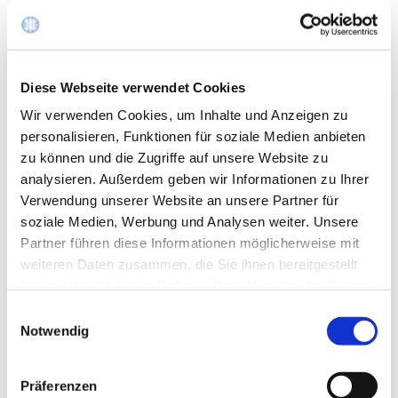
Chefarzt
Privat-Dozent Dr. med. Peter Staib
Diese Webseite verwendet Cookies
Ärztliche Leitung Palliativmedizin
Wir verwenden Cookies, um Inhalte und Anzeigen zu
Ltd. Oberärztin Dr. med. Petra Heinen
personalisieren, Funktionen für soziale Medien anbieten
Kontakt
zu können und die Zugriffe auf unsere Website zu
analysieren. Außerdem geben wir Informationen zu Ihrer
Sekretariat, Laura Hensen
Verwendung unserer Website an unsere Partner für
soziale Medien, Werbung und Analysen weiter. Unsere
02403 76 - 1281
Partner führen diese Informationen möglicherweise mit
02403 76 -1820
weiteren Daten zusammen, die Sie ihnen bereitgestellt
Mail schreiben
haben oder die sie im Rahmen Ihrer Nutzung der Dienste
gesammelt haben.
Einwilligungsauswahl
Notwendig
Terminvereinbarungen
02403-76-1282
Präferenzen