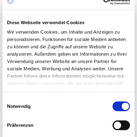
Absenden
Diese Webseite verwendet Cookies
Wir verwenden Cookies, um Inhalte und Anzeigen zu
Klinik für Akut- und Notfallmedizin
personalisieren, Funktionen für soziale Medien anbieten
zu können und die Zugriffe auf unsere Website zu
analysieren. Außerdem geben wir Informationen zu Ihrer
Chefärzte
Verwendung unserer Website an unsere Partner für
Thorsten Mülly
soziale Medien, Werbung und Analysen weiter. Unsere
Thomas Scholl
Partner führen diese Informationen möglicherweise mit
weiteren Daten zusammen, die Sie ihnen bereitgestellt
Kontakt
haben oder die sie im Rahmen Ihrer Nutzung der Dienste
Sekretariat, Sabrina Hermanns
gesammelt haben.
Einwilligungsauswahl
Notwendig
02403 76 - 1531
02403 76 - 1031
Präferenzen
Mail schreiben