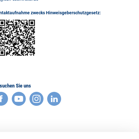
ntaktaufnahme zwecks Hinweisgeberschutzgesetz:
suchen Sie uns
facebook
YouTube
Instagram
LinkedIn