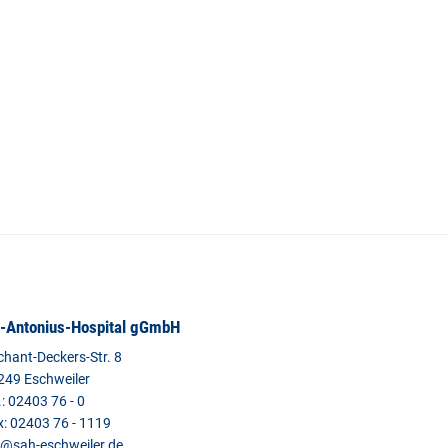
.-Antonius-Hospital gGmbH
chant-Deckers-Str. 8
249 Eschweiler
.: 02403 76 - 0
x: 02403 76 - 1119
l@sah-eschweiler.de