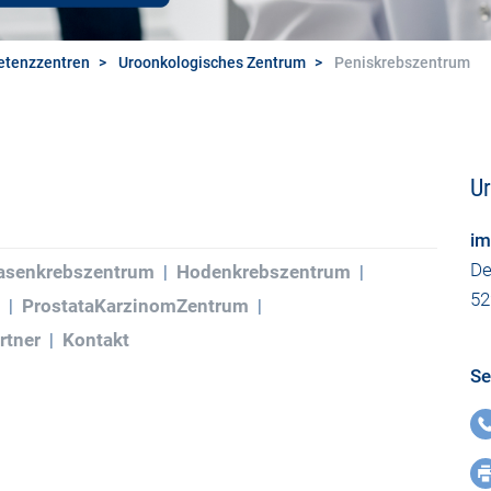
tenzzentren
Uroonkologisches Zentrum
Peniskrebszentrum
U
im
De
asenkrebszentrum
Hodenkrebszentrum
52
ProstataKarzinomZentrum
rtner
Kontakt
Se