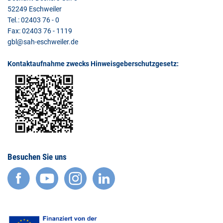
52249 Eschweiler
Tel.: 02403 76 - 0
Fax: 02403 76 - 1119
gbl@sah-eschweiler.de
Kontaktaufnahme zwecks Hinweisgeberschutzgesetz:
Besuchen Sie uns
facebook
YouTube
Instagram
LinkedIn