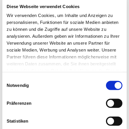
Diese Webseite verwendet Cookies
Wir verwenden Cookies, um Inhalte und Anzeigen zu
Uroonkologisches Zentrum (UZ)
personalisieren, Funktionen für soziale Medien anbieten
zu können und die Zugriffe auf unsere Website zu
im St.-Antonius-Hospital
analysieren. Außerdem geben wir Informationen zu Ihrer
Dechant-Deckers-Str. 8
Verwendung unserer Website an unsere Partner für
52249 Eschweiler
soziale Medien, Werbung und Analysen weiter. Unsere
Partner führen diese Informationen möglicherweise mit
weiteren Daten zusammen, die Sie ihnen bereitgestellt
Sekretariat
haben oder die sie im Rahmen Ihrer Nutzung der Dienste
gesammelt haben.
02403 76-1261
Einwilligungsauswahl
Notwendig
Fax: 02403 76-1861
Präferenzen
E-Mail schreiben
Statistiken
Urologische Ambulanz