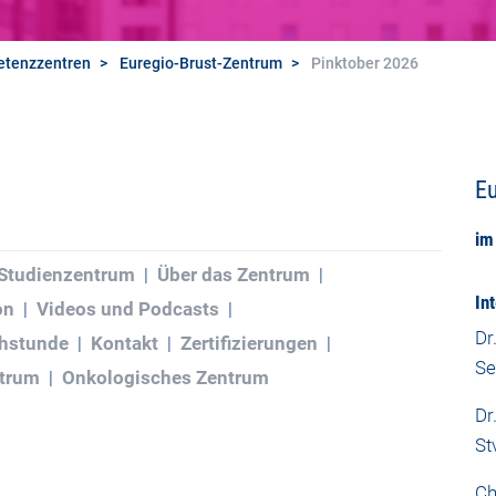
tenzzentren
Euregio-Brust-Zentrum
Pinktober 2026
Eu
im
Studienzentrum
Über das Zentrum
In
on
Videos und Podcasts
Dr
hstunde
Kontakt
Zertifizierungen
Se
ntrum
Onkologisches Zentrum
Dr
St
Ch