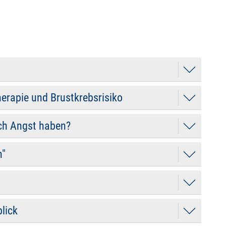
erapie und Brustkrebsrisiko
ch Angst haben?
n"
blick