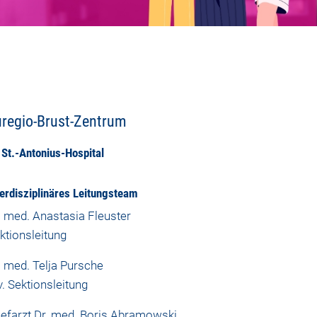
regio-Brust-Zentrum
 St.-Antonius-Hospital
terdisziplinäres Leitungsteam
. med. Anastasia Fleuster
ktionsleitung
. med. Telja Pursche
v. Sektionsleitung
efarzt Dr. med. Boris Abramowski