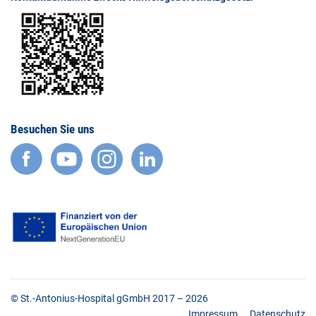
Besuchen Sie uns
facebook
YouTube
Instagram
LinkedIn
© St.-Antonius-Hospital gGmbH 2017 – 2026
Impressum
Datenschutz