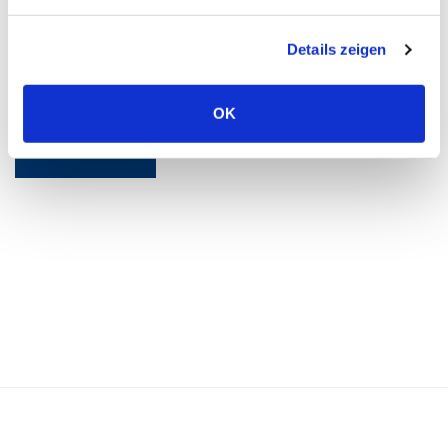
Friendly Captcha
Details zeigen
Anti-Roboter-Verifizierung
Hier klicken
Friendly
Captcha ⇗
OK
Absenden