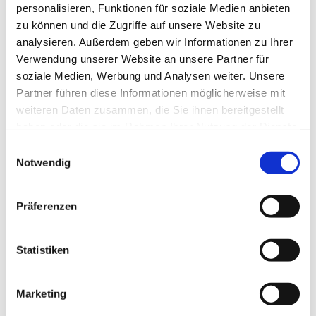
personalisieren, Funktionen für soziale Medien anbieten
zu können und die Zugriffe auf unsere Website zu
analysieren. Außerdem geben wir Informationen zu Ihrer
Rückruf
Verwendung unserer Website an unsere Partner für
Rückruf vereinbaren
soziale Medien, Werbung und Analysen weiter. Unsere
Partner führen diese Informationen möglicherweise mit
Telefon
weiteren Daten zusammen, die Sie ihnen bereitgestellt
haben oder die sie im Rahmen Ihrer Nutzung der Dienste
gesammelt haben.
Einwilligungsauswahl
Notwendig
Datenschutz
Ich habe die
Datenschutzbestimmungen
für die
Präferenzen
Benutzung des Mailformulars gelesen und stimme Ihnen
zu.
Statistiken
Datenschutzerklärung zur Kenntnis
genommen
*
Marketing