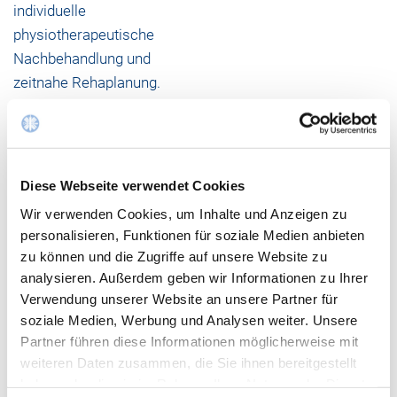
individuelle
physiotherapeutische
Nachbehandlung und
zeitnahe Rehaplanung.
Alles aus einer Hand
Diese Webseite verwendet Cookies
Wir verwenden Cookies, um Inhalte und Anzeigen zu
Durch die enge, interdisziplinäre Zusammenarbeit mit
personalisieren, Funktionen für soziale Medien anbieten
den anderen Fachkliniken unseres Hauses ermöglichen
zu können und die Zugriffe auf unsere Website zu
wir unseren Patienten eine optimale Rundum-
analysieren. Außerdem geben wir Informationen zu Ihrer
Verwendung unserer Website an unsere Partner für
Versorgung. Bei Weichteilverletzungen erfolgt die
soziale Medien, Werbung und Analysen weiter. Unsere
Versorgung in Kooperation mit der
Klinik für Plastische
Partner führen diese Informationen möglicherweise mit
und Ästhetische Chirurgie, Hand- und
weiteren Daten zusammen, die Sie ihnen bereitgestellt
Wiederherstellungschirurgie
, bei begleitenden
haben oder die sie im Rahmen Ihrer Nutzung der Dienste
Gefäßverletzungen arbeiten wir Hand in Hand mit der