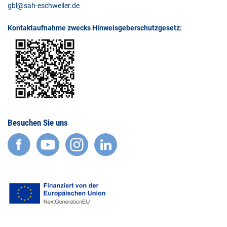
gbl@sah-eschweiler.de
Kontaktaufnahme zwecks Hinweisgeberschutzgesetz:
Besuchen Sie uns
facebook
YouTube
Instagram
LinkedIn