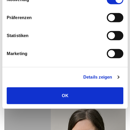
Präferenzen
Statistiken
Annika Holle Ionascu
Marketing
Ärztin der Klinik für Unfallchirurgie und
Orthopädische Chirurgie
Details zeigen
E-Mail schreiben
OK