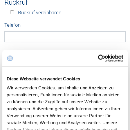
Rückruf
Rückruf vereinbaren
Telefon
Datenschutz
Ich habe die
Datenschutzbestimmungen
für die
Benutzung des Mailformulars gelesen und stimme Ihnen
Diese Webseite verwendet Cookies
zu.
Wir verwenden Cookies, um Inhalte und Anzeigen zu
Datenschutzerklärung zur Kenntnis
personalisieren, Funktionen für soziale Medien anbieten
genommen
*
zu können und die Zugriffe auf unsere Website zu
analysieren. Außerdem geben wir Informationen zu Ihrer
Verwendung unserer Website an unsere Partner für
Friendly Captcha
soziale Medien, Werbung und Analysen weiter. Unsere
Partner führen diese Informationen möglicherweise mit