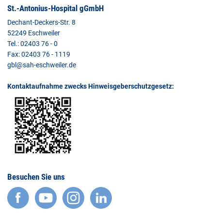
St.-Antonius-Hospital gGmbH
Dechant-Deckers-Str. 8
52249 Eschweiler
Tel.: 02403 76 - 0
Fax: 02403 76 - 1119
gbl@sah-eschweiler.de
Kontaktaufnahme zwecks Hinweisgeberschutzgesetz:
Besuchen Sie uns
facebook
YouTube
Instagram
LinkedIn