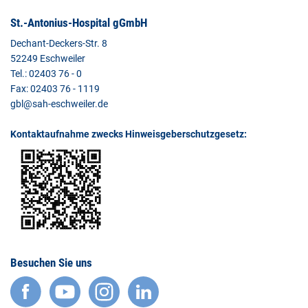
St.-Antonius-Hospital gGmbH
Dechant-Deckers-Str. 8
52249 Eschweiler
Tel.: 02403 76 - 0
Fax: 02403 76 - 1119
gbl@sah-eschweiler.de
Kontaktaufnahme zwecks Hinweisgeberschutzgesetz:
Besuchen Sie uns
facebook
YouTube
Instagram
LinkedIn