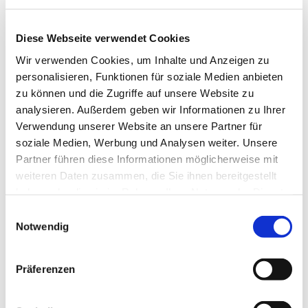
02403 76 - 1785
Diese Webseite verwendet Cookies
02403 76 - 1739
Wir verwenden Cookies, um Inhalte und Anzeigen zu
personalisieren, Funktionen für soziale Medien anbieten
Mail senden
zu können und die Zugriffe auf unsere Website zu
analysieren. Außerdem geben wir Informationen zu Ihrer
Verwendung unserer Website an unsere Partner für
Endoskopie Anmeldung
soziale Medien, Werbung und Analysen weiter. Unsere
Partner führen diese Informationen möglicherweise mit
02403 76 1258
weiteren Daten zusammen, die Sie ihnen bereitgestellt
haben oder die sie im Rahmen Ihrer Nutzung der Dienste
02403 76 1715
gesammelt haben.
Einwilligungsauswahl
Mail schreiben
Notwendig
Case Management
Präferenzen
02403 76-1950