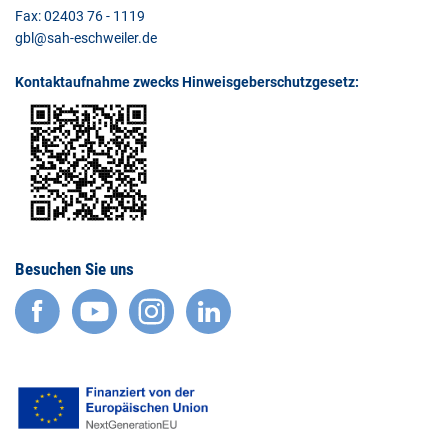
Fax: 02403 76 - 1119
gbl@sah-eschweiler.de
Kontaktaufnahme zwecks Hinweisgeberschutzgesetz:
Besuchen Sie uns
facebook
YouTube
Instagram
LinkedIn