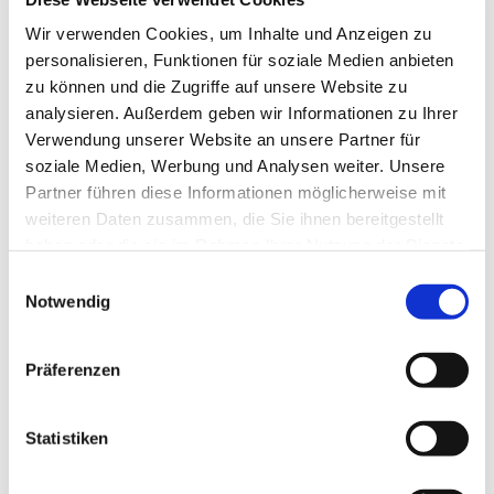
Wir verwenden Cookies, um Inhalte und Anzeigen zu
personalisieren, Funktionen für soziale Medien anbieten
zu können und die Zugriffe auf unsere Website zu
analysieren. Außerdem geben wir Informationen zu Ihrer
Klinik für Plastische und Ästhetische Chirurgie -
Verwendung unserer Website an unsere Partner für
Handchirurgie - Wiederherstellungschirurgie
soziale Medien, Werbung und Analysen weiter. Unsere
Partner führen diese Informationen möglicherweise mit
Chefarzt
weiteren Daten zusammen, die Sie ihnen bereitgestellt
Prof. Dr. med. Alexander D. Bach
haben oder die sie im Rahmen Ihrer Nutzung der Dienste
gesammelt haben.
Einwilligungsauswahl
Kontakt
Notwendig
Sekretariat, Susanne Indorf
02403 76 - 1256
Präferenzen
02403 76 - 1756
Statistiken
Fax: 02403 76-1855