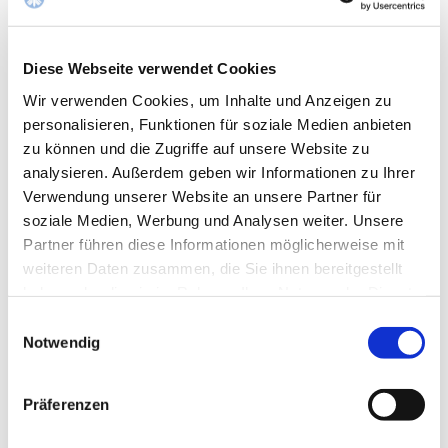
Diese Webseite verwendet Cookies
Wir verwenden Cookies, um Inhalte und Anzeigen zu
personalisieren, Funktionen für soziale Medien anbieten
zu können und die Zugriffe auf unsere Website zu
analysieren. Außerdem geben wir Informationen zu Ihrer
Videoclip der Deutschen Gesellschaft der Plastischen, Rekonstruktiv
Verwendung unserer Website an unsere Partner für
soziale Medien, Werbung und Analysen weiter. Unsere
Partner führen diese Informationen möglicherweise mit
Klinik für Plastische und Ästhetische Chirurgie -
weiteren Daten zusammen, die Sie ihnen bereitgestellt
Handchirurgie - Wiederherstellungschirurgie
haben oder die sie im Rahmen Ihrer Nutzung der Dienste
gesammelt haben.
Einwilligungsauswahl
Chefarzt
Notwendig
Prof. Dr. med. Alexander D. Bach
Kontakt
Präferenzen
Sekretariat, Susanne Indorf