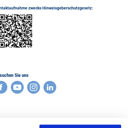
ntaktaufnahme zwecks Hinweisgeberschutzgesetz:
suchen Sie uns
facebook
YouTube
Instagram
LinkedIn