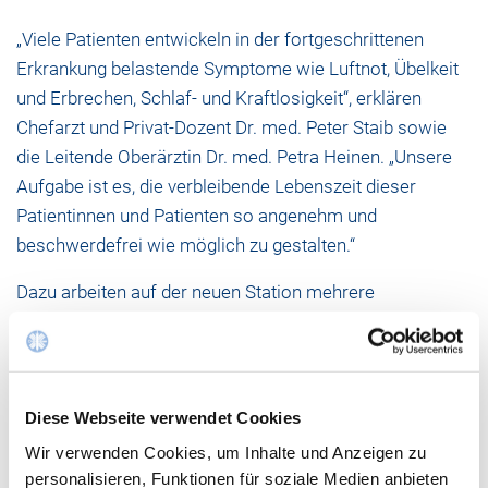
„Viele Patienten entwickeln in der fortgeschrittenen
Erkrankung belastende Symptome wie Luftnot, Übelkeit
und Erbrechen, Schlaf- und Kraftlosigkeit“, erklären
Chefarzt und Privat-Dozent Dr. med. Peter Staib sowie
die Leitende Oberärztin Dr. med. Petra Heinen. „Unsere
Aufgabe ist es, die verbleibende Lebenszeit dieser
Patientinnen und Patienten so angenehm und
beschwerdefrei wie möglich zu gestalten.“
Dazu arbeiten auf der neuen Station mehrere
Fachbereiche eng zusammen. Darunter Palliativ- und
Schmerzmediziner, Onkologen, speziell ausgebildete
Pflegefachpersonen, Psychoonkologen, Physio- und
Aromatherapeuten sowie Seelsorger. Bei
Diese Webseite verwendet Cookies
fachübergreifenden, täglichen Visiten, werden für jeden
Wir verwenden Cookies, um Inhalte und Anzeigen zu
Patienten die nächsten Behandlungsschritte individuell
personalisieren, Funktionen für soziale Medien anbieten