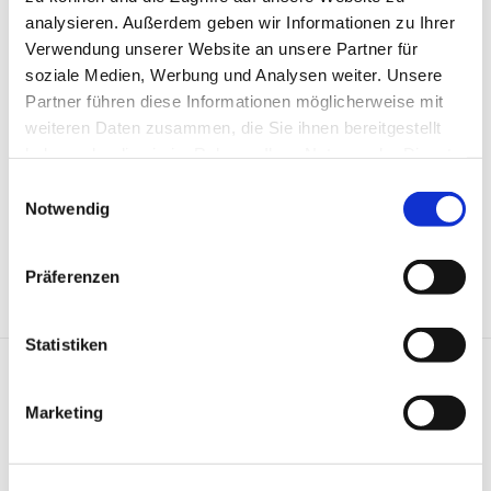
ZURÜCK
analysieren. Außerdem geben wir Informationen zu Ihrer
Verwendung unserer Website an unsere Partner für
soziale Medien, Werbung und Analysen weiter. Unsere
Partner führen diese Informationen möglicherweise mit
0
weiteren Daten zusammen, die Sie ihnen bereitgestellt
haben oder die sie im Rahmen Ihrer Nutzung der Dienste
gesammelt haben.
Einwilligungsauswahl
Notwendig
Präferenzen
Statistiken
Marketing
Kliniken & Experten
Kliniken