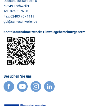
Dechant-Deckers-Str. 8
52249 Eschweiler
Tel.: 02403 76 - 0
Fax: 02403 76 - 1119
gbl@sah-eschweiler.de
Kontaktaufnahme zwecks Hinweisgeberschutzgesetz:
Besuchen Sie uns
facebook
YouTube
Instagram
LinkedIn