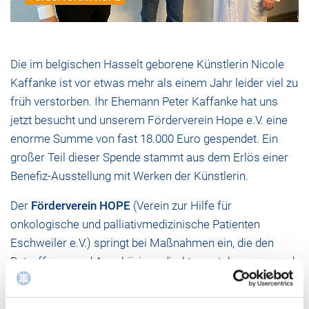
Die im belgischen Hasselt geborene Künstlerin Nicole
Kaffanke ist vor etwas mehr als einem Jahr leider viel zu
früh verstorben. Ihr Ehemann Peter Kaffanke hat uns
jetzt besucht und unserem Förderverein Hope e.V. eine
enorme Summe von fast 18.000 Euro gespendet. Ein
großer Teil dieser Spende stammt aus dem Erlös einer
Benefiz-Ausstellung mit Werken der Künstlerin.
Der
Förderverein HOPE
(Verein zur Hilfe für
onkologische und palliativmedizinische Patienten
Eschweiler e.V.) springt bei Maßnahmen ein, die den
Betroffenen und Angehörigen direkt zugutekommen und
die aufgrund des hohen Kostendrucks durch die
Krankenkassen nicht bezahlt werden. Dazu gehört