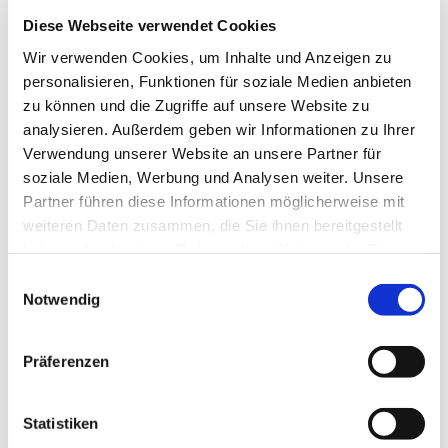
beispielsweise die psychosoziale und
Diese Webseite verwendet Cookies
psychoonkologische Betreuung.
Wir verwenden Cookies, um Inhalte und Anzeigen zu
Die Spende nahmen – stellvertretend für den
personalisieren, Funktionen für soziale Medien anbieten
zu können und die Zugriffe auf unsere Website zu
Förderverein – Chefarzt Priv.-Doz. Dr. med. Peter Staib
analysieren. Außerdem geben wir Informationen zu Ihrer
und Geschäftsführer Elmar Wagenbach entgegen.
Verwendung unserer Website an unsere Partner für
soziale Medien, Werbung und Analysen weiter. Unsere
Partner führen diese Informationen möglicherweise mit
ZURÜCK
weiteren Daten zusammen, die Sie ihnen bereitgestellt
haben oder die sie im Rahmen Ihrer Nutzung der Dienste
gesammelt haben.
Einwilligungsauswahl
Notwendig
0
Präferenzen
Statistiken