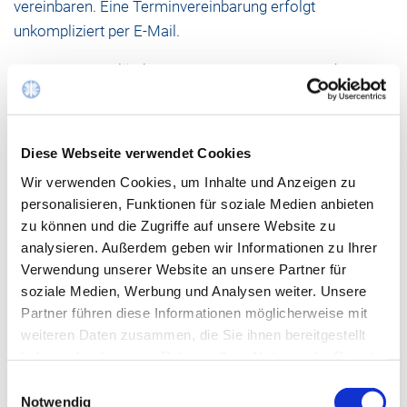
vereinbaren. Eine Terminvereinbarung erfolgt
unkompliziert per E-Mail.
Der gesamte Erlös kommt
H.O.P.E e.V.
zugute, dem
Förderverein zur Unterstützung onkologischer und
palliativmedizinischer Patienten in Eschweiler. Für jede
Spende wird selbstverständlich eine Spendenquittung
Diese Webseite verwendet Cookies
ausgestellt.
Wir verwenden Cookies, um Inhalte und Anzeigen zu
personalisieren, Funktionen für soziale Medien anbieten
Es wird darauf hingewiesen, dass die Spinde teilweise
zu können und die Zugriffe auf unsere Website zu
schwer und unhandlich sind. Der Transport muss
analysieren. Außerdem geben wir Informationen zu Ihrer
eigenständig organisiert werden. Die Lagerung erfolgt
Verwendung unserer Website an unsere Partner für
ebenerdig, wodurch die Abholung erleichtert wird.
soziale Medien, Werbung und Analysen weiter. Unsere
Partner führen diese Informationen möglicherweise mit
Kontakt und Terminvereinbarung:
weiteren Daten zusammen, die Sie ihnen bereitgestellt
E-Mail:
spinde(a)sah-eschweiler.de
haben oder die sie im Rahmen Ihrer Nutzung der Dienste
gesammelt haben.
Hinweis: Die Vergabe erfolgt, solange der Vorrat reicht.
Einwilligungsauswahl
Notwendig