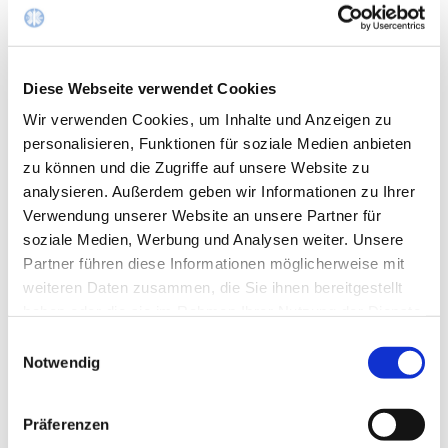
Kosten:
Die Kosten betragen 75€ pro Person, pro
Diese Webseite verwendet Cookies
Veranstaltungstag.
Wir verwenden Cookies, um Inhalte und Anzeigen zu
Die zweitägige Veranstaltung kann auch tageweise
personalisieren, Funktionen für soziale Medien anbieten
gebucht werden. Es wird jedoch dringend empfohlen, an
zu können und die Zugriffe auf unsere Website zu
beiden Tagen teilzunehmen, da die Inhalte aufeinander
analysieren. Außerdem geben wir Informationen zu Ihrer
aufbauen.
Verwendung unserer Website an unsere Partner für
soziale Medien, Werbung und Analysen weiter. Unsere
Teilnehmeranzahl:
Partner führen diese Informationen möglicherweise mit
weiteren Daten zusammen, die Sie ihnen bereitgestellt
An allen Tagen ist die Teilnehmeranzahl auf 25 Personen
haben oder die sie im Rahmen Ihrer Nutzung der Dienste
begrenzt.
gesammelt haben.
Einwilligungsauswahl
Notwendig
Anmeldung und Rückfragen
Mail schreiben
Präferenzen