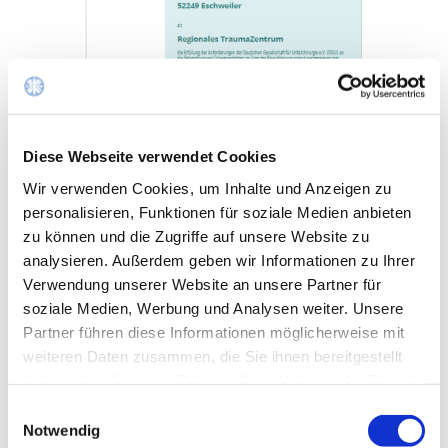
Diese Webseite verwendet Cookies
Wir verwenden Cookies, um Inhalte und Anzeigen zu
personalisieren, Funktionen für soziale Medien anbieten
zu können und die Zugriffe auf unsere Website zu
analysieren. Außerdem geben wir Informationen zu Ihrer
Verwendung unserer Website an unsere Partner für
Regionales Traumazentrum im
soziale Medien, Werbung und Analysen weiter. Unsere
TraumaNetzwerk® EURegio Aachen
Partner führen diese Informationen möglicherweise mit
weiteren Daten zusammen, die Sie ihnen bereitgestellt
St.-Antonius-Hospital gGmbH
haben oder die sie im Rahmen Ihrer Nutzung der Dienste
Chefarzt-Sekretariat Anja Klinger
gesammelt haben.
Einwilligungsauswahl
Notwendig
02403 76 - 1207