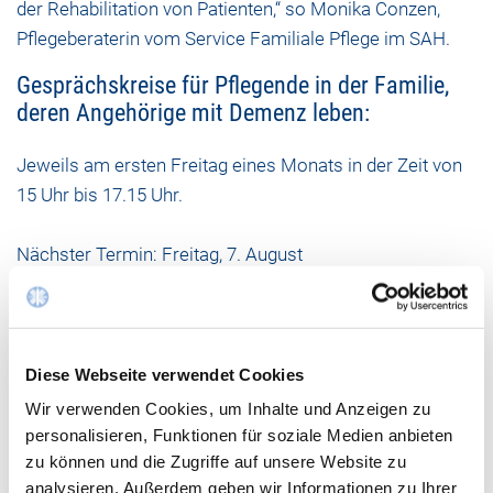
der Rehabilitation von Patienten,“ so Monika Conzen,
Pflegeberaterin vom Service Familiale Pflege im SAH.
Gesprächskreise für Pflegende in der Familie,
deren Angehörige mit Demenz leben:
Jeweils am ersten Freitag eines Monats in der Zeit von
15 Uhr bis 17.15 Uhr.
Nächster Termin: Freitag, 7. August
Schulungskurse für Pflegende in der Familie
Diese Webseite verwendet Cookies
Nächster Termin:
Wir verwenden Cookies, um Inhalte und Anzeigen zu
06. /13. und 20. November 2026
personalisieren, Funktionen für soziale Medien anbieten
zu können und die Zugriffe auf unsere Website zu
analysieren. Außerdem geben wir Informationen zu Ihrer
Sowohl die Gesprächskreise als auch die