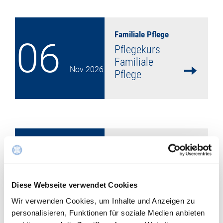
Familiale Pflege
06
Pflegekurs
Familiale
Nov
2026
Pflege
mehr lesen
Familiale Pflege
06
Gesprächskrei
s für
Nov
2026
Pflegende,
Diese Webseite verwendet Cookies
deren
Wir verwenden Cookies, um Inhalte und Anzeigen zu
Angehörige mit
personalisieren, Funktionen für soziale Medien anbieten
Demenz leben