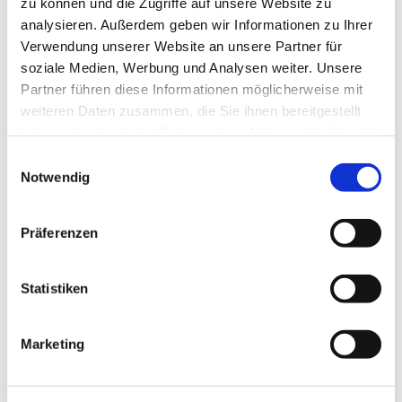
zu können und die Zugriffe auf unsere Website zu
analysieren. Außerdem geben wir Informationen zu Ihrer
mehr lesen
Verwendung unserer Website an unsere Partner für
soziale Medien, Werbung und Analysen weiter. Unsere
Partner führen diese Informationen möglicherweise mit
weiteren Daten zusammen, die Sie ihnen bereitgestellt
Familiale Pflege
haben oder die sie im Rahmen Ihrer Nutzung der Dienste
13
Pflegekurs
gesammelt haben.
Einwilligungsauswahl
Familiale
Notwendig
Nov
2026
Pflege
mehr lesen
Präferenzen
Statistiken
Familiale Pflege
20
Marketing
Pflegekurs
Familiale
Nov
2026
Pflege