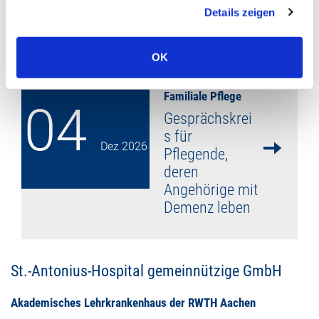
Details zeigen
mehr lesen
OK
Familiale Pflege
04
Gesprächskrei
s für
Dez
2026
Pflegende,
deren
Angehörige mit
Demenz leben
mehr lesen
St.-Antonius-Hospital gemeinnützige GmbH
Akademisches Lehrkrankenhaus der RWTH Aachen