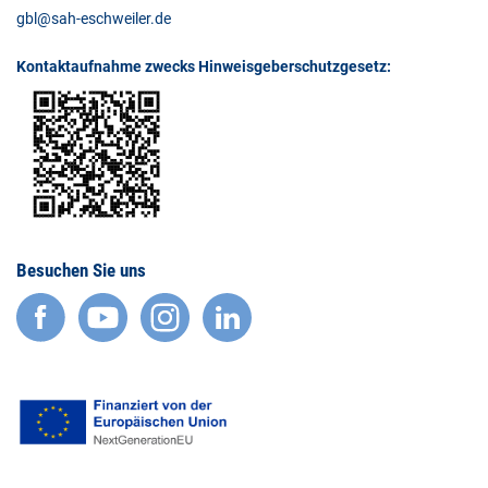
gbl@sah-eschweiler.de
Kontaktaufnahme zwecks Hinweisgeberschutzgesetz:
Besuchen Sie uns
facebook
YouTube
Instagram
LinkedIn