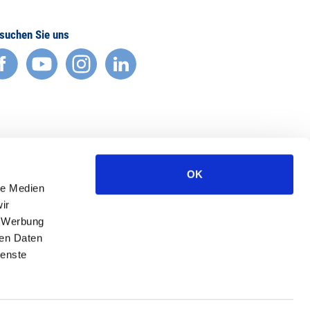
suchen Sie uns
facebook
YouTube
Instagram
LinkedIn
OK
le Medien
ir
, Werbung
ren Daten
ienste