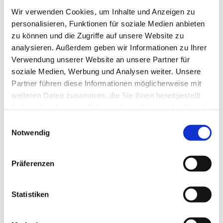
In Deutschland werden jährliche ca. 80.000 bis 90.000
Wir verwenden Cookies, um Inhalte und Anzeigen zu
Patienten wegen Schilddrüsenerkrankungen operiert,
personalisieren, Funktionen für soziale Medien anbieten
aber noch lange nicht jede Vergrößerung der Schilddrüse
zu können und die Zugriffe auf unsere Website zu
analysieren. Außerdem geben wir Informationen zu Ihrer
oder jede Knotenbildung gehören in den Operationsaal.
Verwendung unserer Website an unsere Partner für
Dies herauszufinden ist Aufgabe des Hausarztes, des
soziale Medien, Werbung und Analysen weiter. Unsere
Nuklearmediziners und des Chirurgen.
Partner führen diese Informationen möglicherweise mit
weiteren Daten zusammen, die Sie ihnen bereitgestellt
Auch im St.-Antonius-Hospital werden
haben oder die sie im Rahmen Ihrer Nutzung der Dienste
Schilddrüsenoperationen durch die Abteilung für
gesammelt haben.
Einwilligungsauswahl
Allgemein-, Viszeral- und minimal-invasive Chirurgie seit
Notwendig
vielen Jahren durchgeführt. Die Eingriffe erfolgen nach
den neuesten Erkenntnissen unter Zuhilfenahme neuer
Präferenzen
technischen Möglichkeiten, z.B. zur Identifikation der
Stimmbandnerven während der Operation. Hierdurch
wird der stationäre Aufenthalt auf nur wenige Tage
Statistiken
begrenzt.