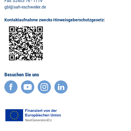
Fax: 02403 76 - 1119
gbl@sah-eschweiler.de
Kontaktaufnahme zwecks Hinweisgeberschutzgesetz:
Besuchen Sie uns
facebook
YouTube
Instagram
LinkedIn