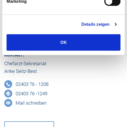
Marketing
Klinik für Allgemein-, Viszeral-, Minimalinvasive
Chirurgie, Proktologie, Adipositaschirurgie
Details zeigen
Chefarzt
OK
Dr. med. Mario Dellanna
KONTAKT:
Chefarzt-Sekretariat
Anke Seitz-Best
02403 76 - 1208
02403 76 -1249
Mail schreiben