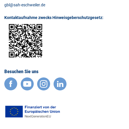
gbl@sah-eschweiler.de
Kontaktaufnahme zwecks Hinweisgeberschutzgesetz:
Besuchen Sie uns
facebook
YouTube
Instagram
LinkedIn