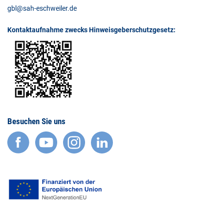
gbl@sah-eschweiler.de
Kontaktaufnahme zwecks Hinweisgeberschutzgesetz:
Besuchen Sie uns
facebook
YouTube
Instagram
LinkedIn