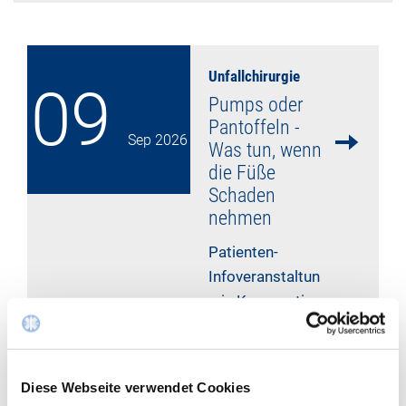
Unfallchirurgie
09
Pumps oder
Pantoffeln -
Sep
2026
Was tun, wenn
die Füße
Schaden
nehmen
Patienten-
Infoveranstaltun
g in Kooperation
mit der AWO
Alsdorf-Burg
1927
Diese Webseite verwendet Cookies
mehr lesen