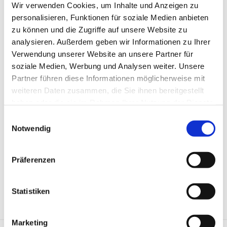
Wir verwenden Cookies, um Inhalte und Anzeigen zu
personalisieren, Funktionen für soziale Medien anbieten
St.-Antonius-Hospital gemeinnützige GmbH
zu können und die Zugriffe auf unsere Website zu
analysieren. Außerdem geben wir Informationen zu Ihrer
Akademisches Lehrkrankenhaus der RWTH Aachen
Verwendung unserer Website an unsere Partner für
Dechant-Deckers-Str. 8
soziale Medien, Werbung und Analysen weiter. Unsere
52249 Eschweiler
Partner führen diese Informationen möglicherweise mit
weiteren Daten zusammen, die Sie ihnen bereitgestellt
02403 76 - 0
haben oder die sie im Rahmen Ihrer Nutzung der Dienste
gesammelt haben.
02403 76 -1119
Einwilligungsauswahl
Notwendig
Mail schreiben
Präferenzen
Statistiken
Marketing