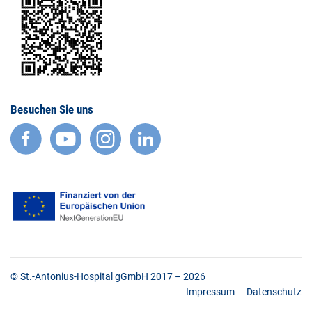
Besuchen Sie uns
facebook
YouTube
Instagram
LinkedIn
© St.-Antonius-Hospital gGmbH 2017 – 2026
Impressum
Datenschutz